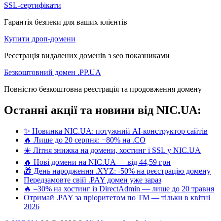
SSL-сертифікати
Гарантія безпеки для ваших клієнтів
Купити дроп-домени
Реєстрація видалених доменів з seo показниками
Безкоштовний домен .PP.UA
Повністю безкоштовна реєстрація та продовження домену
Останні акції та новини від NIC.UA:
✨ Новинка NIC.UA: потужний AI-конструктор сайтів
🔥 Лише до 20 серпня: −80% на .CO
☀️ Літня знижка на домени, хостинг і SSL у NIC.UA
🔥 Нові домени на NIC.UA — від 44,59 грн
🎁 День народження .XYZ: -50% на реєстрацію домену
Передзамовте свій .PAY домен уже зараз
🔥 –30% на хостинг із DirectAdmin — лише до 20 травня
Отримай .PAY за пріоритетом по ТМ — тільки в квітні
2026